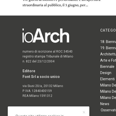
straordinaria al pubblico, il 3 giugno, per…
CATEGO
18. Bienn
19. Bienn
numero di iscrizione al ROC 34540
Architett
registro stampa Tribunale di Milano
Arte e Fo
n. 822 del 23/12/2004
Biennale
Editore
Design
Font Srl a socio unico
Elementi
Milano D
via Siusi 20/a, 20132 Milano
P. IVA: 12840400159
Milano D
REA Milano 1591312
Milano D
News
Osservato