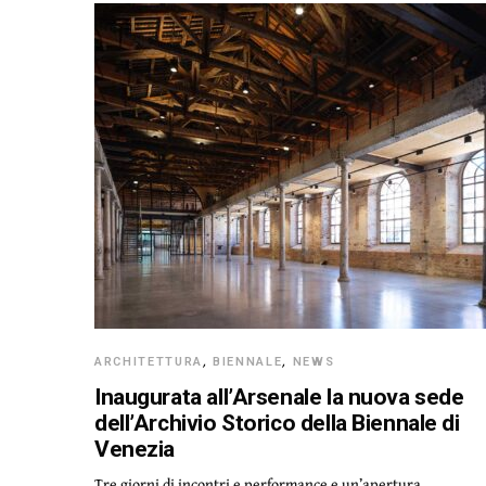
ARCHITETTURA
,
BIENNALE
,
NEWS
Inaugurata all’Arsenale la nuova sede
dell’Archivio Storico della Biennale di
Venezia
Tre giorni di incontri e performance e un’apertura