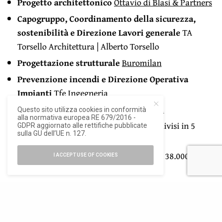
Progetto architettonico
Ottavio di Blasi & Partners
Capogruppo, Coordinamento della sicurezza,
sostenibilità e Direzione Lavori generale
TA
Torsello Architettura | Alberto Torsello
Progettazione strutturale
Buromilan
Prevenzione incendi e Direzione Operativa
Impianti
Tfe Ingegneria
Impresa esecutrice
S
etten Genesio Spa
Questo sito utilizza cookies in conformità
alla normativa europea RE 679/2016 -
Superficie complessiva
8.000 mq suddivisi in 5
GDPR aggiornato alle rettifiche pubblicate
sulla GU dell’UE n. 127.
edifici accorpati
Quadro Economico Complessivo
Euro 38.000.000
I ACCEPT USE OF COOKIES
stanziati dal Ministero della Cultura