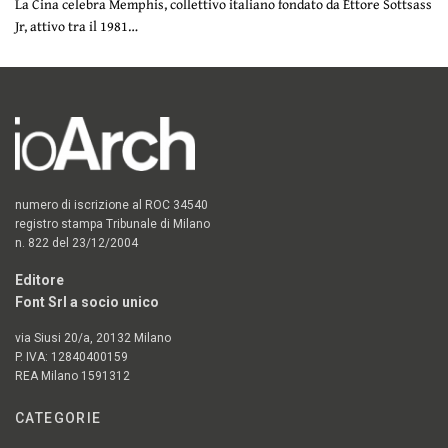
La Cina celebra Memphis, collettivo italiano fondato da Ettore Sottsass
Jr, attivo tra il 1981…
numero di iscrizione al ROC 34540
registro stampa Tribunale di Milano
n. 822 del 23/12/2004
Editore
Font Srl a socio unico
via Siusi 20/a, 20132 Milano
P. IVA: 12840400159
REA Milano 1591312
CATEGORIE