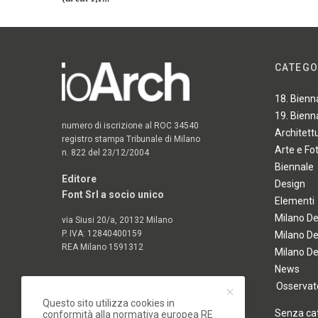
CATEGO
18. Bienn
19. Bienn
numero di iscrizione al ROC 34540
Architett
registro stampa Tribunale di Milano
Arte e Fo
n. 822 del 23/12/2004
Biennale
Editore
Design
Font Srl a socio unico
Elementi
Milano D
via Siusi 20/a, 20132 Milano
P. IVA: 12840400159
Milano D
REA Milano 1591312
Milano D
News
Osservato
Questo sito utilizza cookies in
Senza ca
conformità alla normativa europea RE