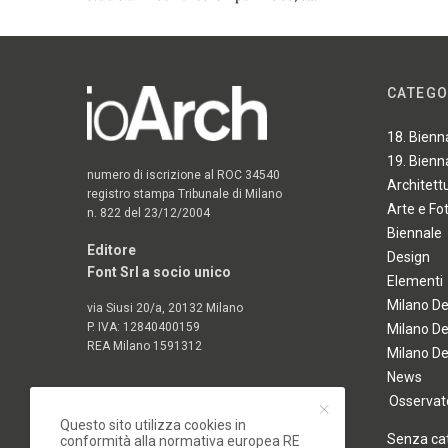
CATEGO
18. Bienn
19. Bienn
numero di iscrizione al ROC 34540
Architett
registro stampa Tribunale di Milano
Arte e Fo
n. 822 del 23/12/2004
Biennale
Editore
Design
Font Srl a socio unico
Elementi
Milano D
via Siusi 20/a, 20132 Milano
P. IVA: 12840400159
Milano D
REA Milano 1591312
Milano D
News
Osservato
Questo sito utilizza cookies in
Senza ca
conformità alla normativa europea RE