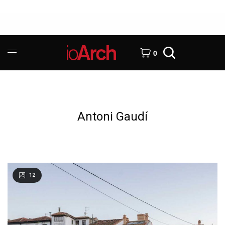
0
Antoni Gaudí
12