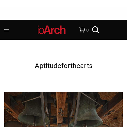
0
Aptitudeforthearts