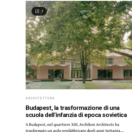
7
ARCHITETTURA
Budapest, la trasformazione di una
scuola dell’infanzia di epoca sovietica
A Budapest, nel quartiere XIII, Archikon Architects ha
trasformato un asilo prefabbricato degli anni Settanta.…