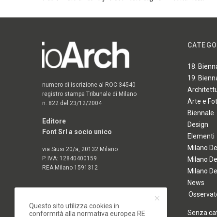
CATEGO
18. Bienn
19. Bienn
numero di iscrizione al ROC 34540
Architett
registro stampa Tribunale di Milano
Arte e Fo
n. 822 del 23/12/2004
Biennale
Editore
Design
Font Srl a socio unico
Elementi
Milano D
via Siusi 20/a, 20132 Milano
P. IVA: 12840400159
Milano D
REA Milano 1591312
Milano D
News
Osservato
Questo sito utilizza cookies in
Senza ca
conformità alla normativa europea RE