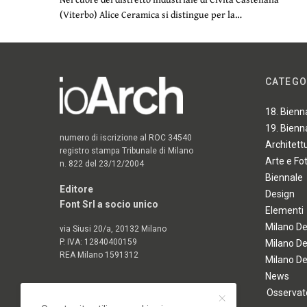
(Viterbo) Alice Ceramica si distingue per la…
CATEGO
18. Bienn
19. Bienn
numero di iscrizione al ROC 34540
Architett
registro stampa Tribunale di Milano
Arte e Fo
n. 822 del 23/12/2004
Biennale
Editore
Design
Font Srl a socio unico
Elementi
Milano D
via Siusi 20/a, 20132 Milano
P. IVA: 12840400159
Milano D
REA Milano 1591312
Milano D
News
Osservato