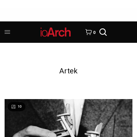
0
Artek
10