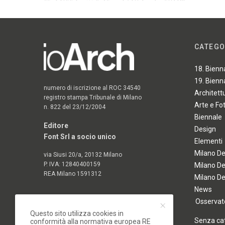
CATEGO
18. Bienn
19. Bienn
numero di iscrizione al ROC 34540
Architett
registro stampa Tribunale di Milano
Arte e Fo
n. 822 del 23/12/2004
Biennale
Editore
Design
Font Srl a socio unico
Elementi
Milano D
via Siusi 20/a, 20132 Milano
P. IVA: 12840400159
Milano D
REA Milano 1591312
Milano D
News
Osservato
Questo sito utilizza cookies in
Senza ca
conformità alla normativa europea RE