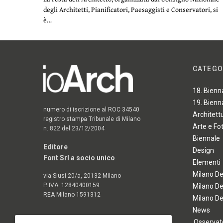
degli Architetti, Pianificatori, Paesaggisti e Conservatori, si
è…
CATEGO
18. Bienn
19. Bienn
numero di iscrizione al ROC 34540
Architett
registro stampa Tribunale di Milano
Arte e Fo
n. 822 del 23/12/2004
Biennale
Editore
Design
Font Srl a socio unico
Elementi
Milano D
via Siusi 20/a, 20132 Milano
P. IVA: 12840400159
Milano D
REA Milano 1591312
Milano D
News
Osservato