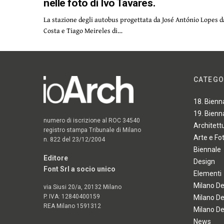
nelle foto di Ivo Tavares.
La stazione degli autobus progettata da José António Lopes d
Costa e Tiago Meireles di…
CATEGO
18. Bienn
19. Bienn
numero di iscrizione al ROC 34540
Architett
registro stampa Tribunale di Milano
Arte e Fo
n. 822 del 23/12/2004
Biennale
Editore
Design
Font Srl a socio unico
Elementi
Milano D
via Siusi 20/a, 20132 Milano
P. IVA: 12840400159
Milano D
REA Milano 1591312
Milano D
News