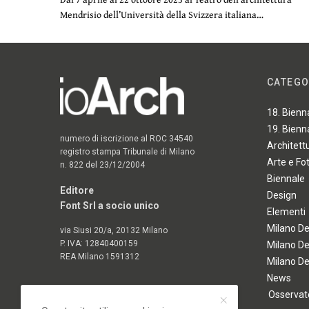
Mendrisio dell’Università della Svizzera italiana…
CATEGO
18. Bienn
19. Bienn
numero di iscrizione al ROC 34540
Architett
registro stampa Tribunale di Milano
Arte e Fo
n. 822 del 23/12/2004
Biennale
Editore
Design
Font Srl a socio unico
Elementi
Milano D
via Siusi 20/a, 20132 Milano
P. IVA: 12840400159
Milano D
REA Milano 1591312
Milano D
News
Osservato