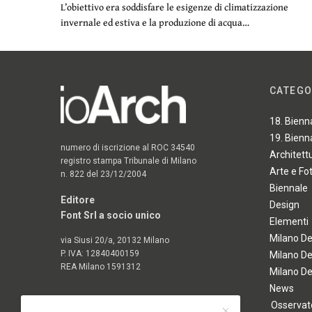
L’obiettivo era soddisfare le esigenze di climatizzazione
invernale ed estiva e la produzione di acqua…
CATEGO
18. Bienn
19. Bienn
numero di iscrizione al ROC 34540
Architett
registro stampa Tribunale di Milano
Arte e Fo
n. 822 del 23/12/2004
Biennale
Editore
Design
Font Srl a socio unico
Elementi
Milano D
via Siusi 20/a, 20132 Milano
P. IVA: 12840400159
Milano D
REA Milano 1591312
Milano D
News
Osservato