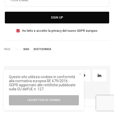
SIGN UP
Ho letto e accetto la privacy del nuovo GDPR europeo
TAGS
BAXI
BDR THERMEA
TWEET
PIN
0
Questo sito utilizza cookies in conformità
alla normativa europea RE 679/2016 -
GDPR aggiornato alle rettifiche pubblicate
sulla GU dell’UE n. 127.
I ACCEPT USE OF COOKIES