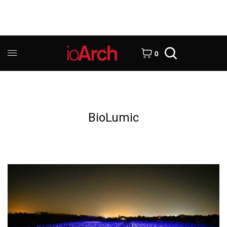
0
BioLumic