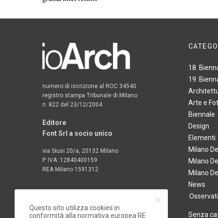
CATEGO
18. Bienn
19. Bienn
numero di iscrizione al ROC 34540
Architett
registro stampa Tribunale di Milano
Arte e Fo
n. 822 del 23/12/2004
Biennale
Editore
Design
Font Srl a socio unico
Elementi
Milano D
via Siusi 20/a, 20132 Milano
P. IVA: 12840400159
Milano D
REA Milano 1591312
Milano D
News
Osservato
Questo sito utilizza cookies in
Senza ca
conformità alla normativa europea RE