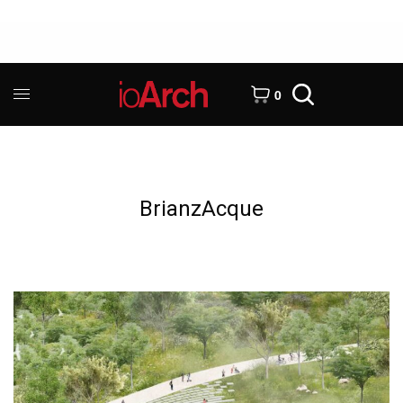
0
BrianzAcque