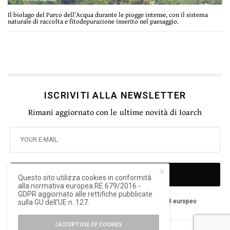
Il biolago del Parco dell’Acqua durante le piogge intense, con il sistema
naturale di raccolta e fitodepurazione inserito nel paesaggio.
ISCRIVITI ALLA NEWSLETTER
Rimani aggiornato con le ultime novità di Ioarch
SIGN UP
Questo sito utilizza cookies in conformità
alla normativa europea RE 679/2016 -
GDPR aggiornato alle rettifiche pubblicate
Ho letto e accetto la privacy del nuovo GDPR europeo
sulla GU dell’UE n. 127.
I ACCEPT USE OF COOKIES