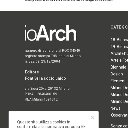
CATEGO
18. Bienn
19. Bienn
numero di iscrizione al ROC 34540
Architett
registro stampa Tribunale di Milano
Arte e Fo
n. 822 del 23/12/2004
Biennale
Editore
Design
Font Srl a socio unico
Elementi
Milano D
via Siusi 20/a, 20132 Milano
P. IVA: 12840400159
Milano D
REA Milano 1591312
Milano D
News
Osservato
Questo sito utilizza cookies in
Senza ca
conformità alla normativa europea RE