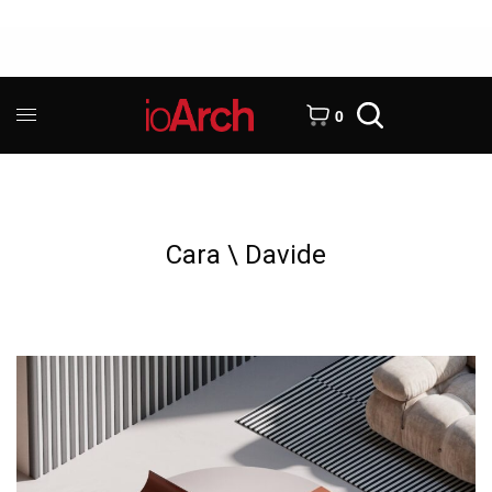
0
Cara \ Davide