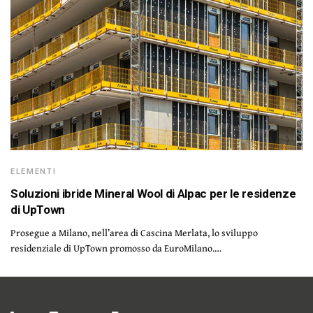
ELEMENTI
Soluzioni ibride Mineral Wool di Alpac per le residenze
di UpTown
Prosegue a Milano, nell’area di Cascina Merlata, lo sviluppo
residenziale di UpTown promosso da EuroMilano.…