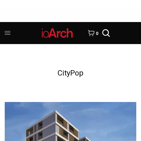
0
CityPop