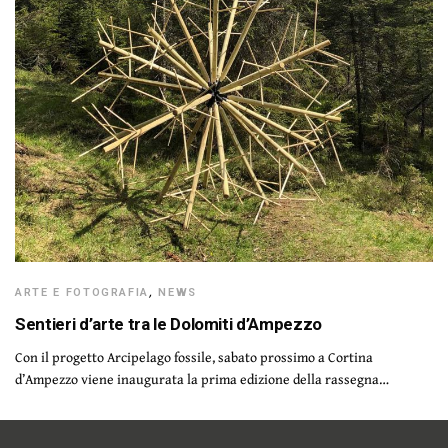
ARTE E FOTOGRAFIA
,
NEWS
Sentieri d’arte tra le Dolomiti d’Ampezzo
Con il progetto Arcipelago fossile, sabato prossimo a Cortina
d’Ampezzo viene inaugurata la prima edizione della rassegna…