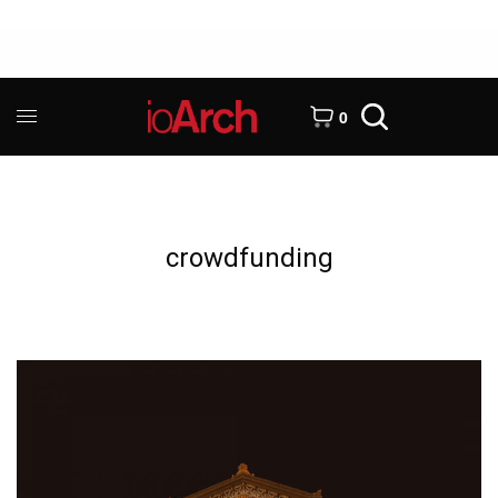
0
crowdfunding