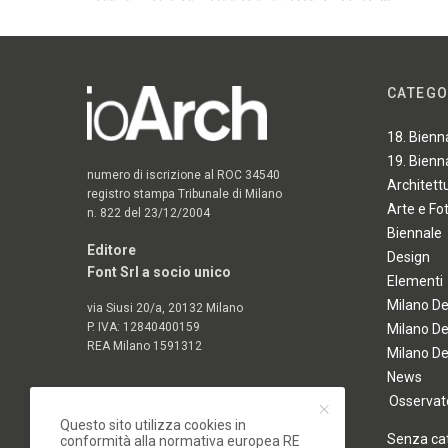
CATEGO
18. Bienn
19. Bienn
numero di iscrizione al ROC 34540
Architett
registro stampa Tribunale di Milano
Arte e Fo
n. 822 del 23/12/2004
Biennale
Editore
Design
Font Srl a socio unico
Elementi
Milano D
via Siusi 20/a, 20132 Milano
P. IVA: 12840400159
Milano D
REA Milano 1591312
Milano D
News
Osservato
Questo sito utilizza cookies in
Senza ca
conformità alla normativa europea RE