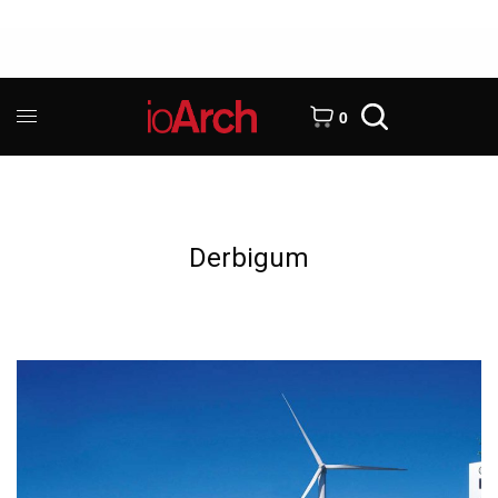
0
Derbigum