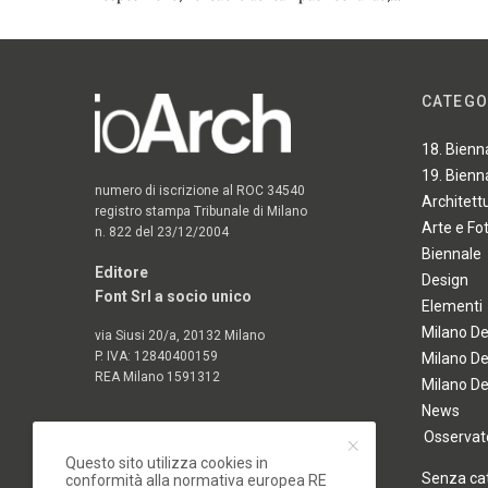
CATEGO
18. Bienn
19. Bienn
numero di iscrizione al ROC 34540
Architett
registro stampa Tribunale di Milano
Arte e Fo
n. 822 del 23/12/2004
Biennale
Editore
Design
Font Srl a socio unico
Elementi
Milano D
via Siusi 20/a, 20132 Milano
P. IVA: 12840400159
Milano D
REA Milano 1591312
Milano D
News
Osservato
Questo sito utilizza cookies in
Senza ca
conformità alla normativa europea RE