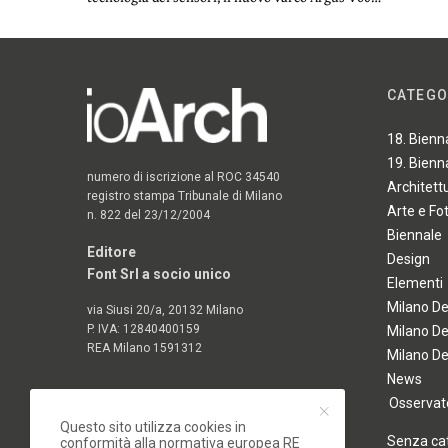
CATEGO
18. Bienn
19. Bienn
numero di iscrizione al ROC 34540
Architett
registro stampa Tribunale di Milano
Arte e Fo
n. 822 del 23/12/2004
Biennale
Editore
Design
Font Srl a socio unico
Elementi
Milano D
via Siusi 20/a, 20132 Milano
P. IVA: 12840400159
Milano D
REA Milano 1591312
Milano D
News
Osservato
Questo sito utilizza cookies in
Senza ca
conformità alla normativa europea RE