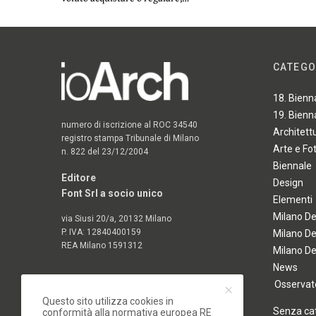
CATEGO
18. Bienn
19. Bienn
numero di iscrizione al ROC 34540
Architett
registro stampa Tribunale di Milano
Arte e Fo
n. 822 del 23/12/2004
Biennale
Editore
Design
Font Srl a socio unico
Elementi
Milano D
via Siusi 20/a, 20132 Milano
P. IVA: 12840400159
Milano D
REA Milano 1591312
Milano D
News
Osservato
Questo sito utilizza cookies in
Senza ca
conformità alla normativa europea RE