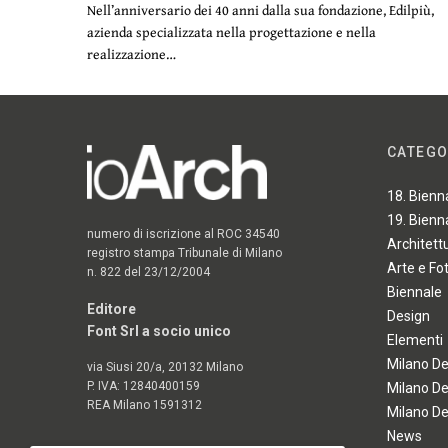
Nell’anniversario dei 40 anni dalla sua fondazione, Edilpiù,
azienda specializzata nella progettazione e nella
realizzazione…
CATEGO
18. Bienn
19. Bienn
numero di iscrizione al ROC 34540
Architett
registro stampa Tribunale di Milano
Arte e Fo
n. 822 del 23/12/2004
Biennale
Editore
Design
Font Srl a socio unico
Elementi
Milano D
via Siusi 20/a, 20132 Milano
P. IVA: 12840400159
Milano D
REA Milano 1591312
Milano D
News