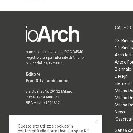
CATEGO
18. Bienn
19. Bienn
numero di iscrizione al ROC 34540
Architett
registro stampa Tribunale di Milano
Arte e Fo
n. 822 del 23/12/2004
Biennale
Editore
Design
Font Srl a socio unico
Elementi
Milano D
via Siusi 20/a, 20132 Milano
P. IVA: 12840400159
Milano D
REA Milano 1591312
Milano D
News
Osservato
Questo sito utilizza cookies in
Senza ca
conformità alla normativa europea RE