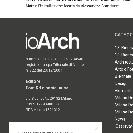
Mater, l’installazione ideata da Alessandro Scandurra…
CATEGO
18. Bienn
19. Bienn
numero di iscrizione al ROC 34540
Architett
registro stampa Tribunale di Milano
Arte e Fo
n. 822 del 23/12/2004
Biennale
Editore
Design
Font Srl a socio unico
Elementi
Milano D
via Siusi 20/a, 20132 Milano
P. IVA: 12840400159
Milano D
REA Milano 1591312
Milano D
News
Osservato