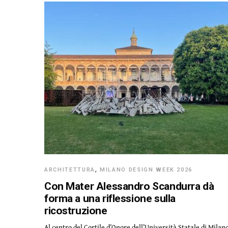
ARCHITETTURA
,
MILANO DESIGN WEEK 2026
Con Mater Alessandro Scandurra dà
forma a una riflessione sulla
ricostruzione
Al centro del Cortile d’Onore dell’Università Statale di Milan