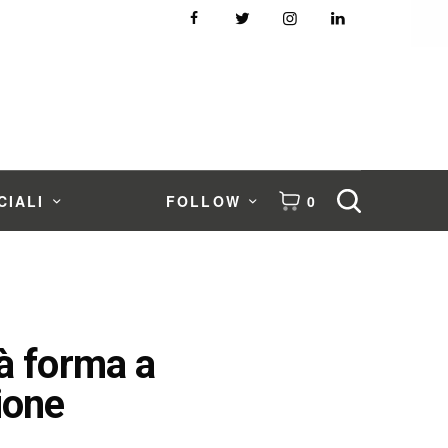
CIALI
FOLLOW
0
à forma a
ione