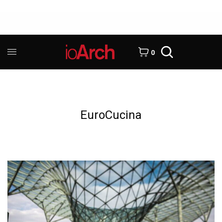
0
EuroCucina