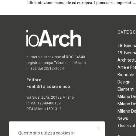
´alimentazione mondiale ed europea. I pomodori, importati…
CATEGO
18. Bienn
19. Bienn
numero di iscrizione al ROC 34540
Architett
registro stampa Tribunale di Milano
Arte e Fo
n. 822 del 23/12/2004
Biennale
Editore
Design
Font Srl a socio unico
Elementi
Milano D
via Siusi 20/a, 20132 Milano
P. IVA: 12840400159
Milano D
REA Milano 1591312
Milano D
News
Osservato
Questo sito utilizza cookies in