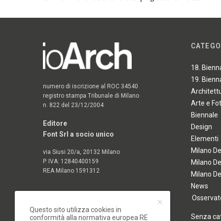
CATEGO
18. Bienn
19. Bienn
numero di iscrizione al ROC 34540
Architett
registro stampa Tribunale di Milano
Arte e Fo
n. 822 del 23/12/2004
Biennale
Editore
Design
Font Srl a socio unico
Elementi
Milano D
via Siusi 20/a, 20132 Milano
P. IVA: 12840400159
Milano D
REA Milano 1591312
Milano D
News
Osservato
Questo sito utilizza cookies in
Senza ca
conformità alla normativa europea RE