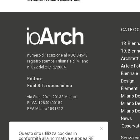
CATEGO
18. Bienn
19. Bienn
numero di iscrizione al ROC 34540
Architett
registro stampa Tribunale di Milano
Arte e Fo
n. 822 del 23/12/2004
Biennale
Editore
Design
Font Srl a socio unico
Elementi
Milano D
via Siusi 20/a, 20132 Milano
P. IVA: 12840400159
Milano D
REA Milano 1591312
Milano D
News
Osservato
Questo sito utilizza cookies in
Senza ca
conformità alla normativa europea RE