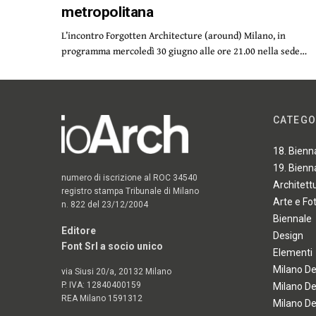
metropolitana
L’incontro Forgotten Architecture (around) Milano, in
programma mercoledì 30 giugno alle ore 21.00 nella sede…
CATEGO
18. Bienn
19. Bienn
numero di iscrizione al ROC 34540
Architett
registro stampa Tribunale di Milano
Arte e Fo
n. 822 del 23/12/2004
Biennale
Editore
Design
Font Srl a socio unico
Elementi
Milano D
via Siusi 20/a, 20132 Milano
P. IVA: 12840400159
Milano D
REA Milano 1591312
Milano D