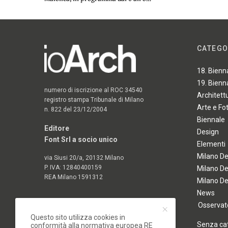
CATEGO
18. Bienn
19. Bienn
numero di iscrizione al ROC 34540
Architett
registro stampa Tribunale di Milano
Arte e Fo
n. 822 del 23/12/2004
Biennale
Editore
Design
Font Srl a socio unico
Elementi
Milano D
via Siusi 20/a, 20132 Milano
P. IVA: 12840400159
Milano D
REA Milano 1591312
Milano D
News
Osservato
Questo sito utilizza cookies in
Senza ca
conformità alla normativa europea RE