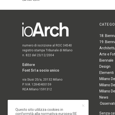
CATEGO
18. Bienn
19. Bienn
numero di iscrizione al ROC 34540
Architett
registro stampa Tribunale di Milano
Arte e Fo
n. 822 del 23/12/2004
Biennale
Editore
Design
Font Srl a socio unico
Elementi
Milano D
via Siusi 20/a, 20132 Milano
P. IVA: 12840400159
Milano D
REA Milano 1591312
Milano D
News
Osservato
Questo sito utilizza cookies in
Senza ca
conformità alla normativa europea RE