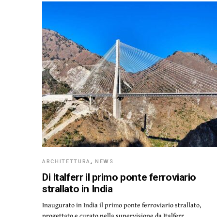
ARCHITETTURA
,
NEWS
Di Italferr il primo ponte ferroviario
strallato in India
Inaugurato in India il primo ponte ferroviario strallato,
progettato e curato nella supervisione da Italferr,…