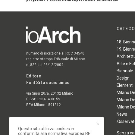
CATEGO
18. Bienn
19. Bienn
numero di iscrizione al ROC 34540
Architett
registro stampa Tribunale di Milano
Arte e Fo
n. 822 del 23/12/2004
Biennale
Editore
Design
Font Srl a socio unico
Elementi
Milano D
via Siusi 20/a, 20132 Milano
P. IVA: 12840400159
Milano D
REA Milano 1591312
Milano D
News
Osservato
Questo sito utilizza cookies in
Senza ca
conformità alla normativa europea RE