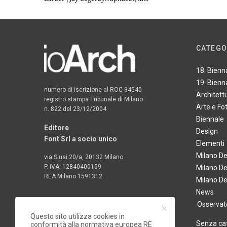
CATEGO
18. Bienn
19. Bienn
numero di iscrizione al ROC 34540
Architett
registro stampa Tribunale di Milano
Arte e Fo
n. 822 del 23/12/2004
Biennale
Editore
Design
Font Srl a socio unico
Elementi
Milano D
via Siusi 20/a, 20132 Milano
P. IVA: 12840400159
Milano D
REA Milano 1591312
Milano D
News
Osservato
Questo sito utilizza cookies in
Senza ca
conformità alla normativa europea RE