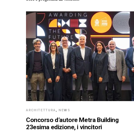
ARCHITETTURA
,
NEWS
Concorso d’autore Metra Building
23esima edizione, i vincitori