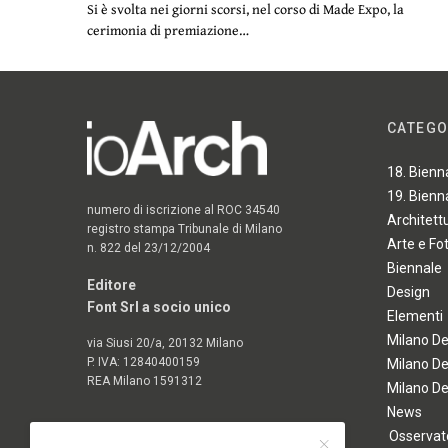
Si è svolta nei giorni scorsi, nel corso di Made Expo, la
cerimonia di premiazione…
CATEGO
18. Bienn
19. Bienn
numero di iscrizione al ROC 34540
Architett
registro stampa Tribunale di Milano
Arte e Fo
n. 822 del 23/12/2004
Biennale
Editore
Design
Font Srl a socio unico
Elementi
Milano D
via Siusi 20/a, 20132 Milano
P. IVA: 12840400159
Milano D
REA Milano 1591312
Milano D
News
Osservato