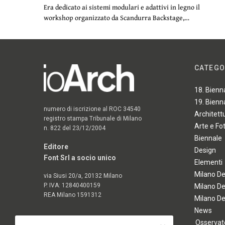
Era dedicato ai sistemi modulari e adattivi in legno il
workshop organizzato da Scandurra Backstage,…
CATEGO
18. Bienn
19. Bienn
numero di iscrizione al ROC 34540
Architett
registro stampa Tribunale di Milano
Arte e Fo
n. 822 del 23/12/2004
Biennale
Editore
Design
Font Srl a socio unico
Elementi
Milano D
via Siusi 20/a, 20132 Milano
P. IVA: 12840400159
Milano D
REA Milano 1591312
Milano D
News
Osservato