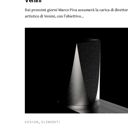
Venini
Dai prossimi giorni Marco Piva assumerà la carica di diretto
artistico di Venini, con l’obiettivo…
DESIGN
,
ELEMENTI