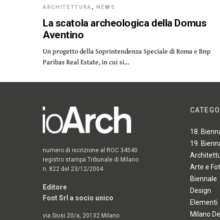
ARCHITETTURA
,
NEWS
La scatola archeologica della Domus
Aventino
Un progetto della Soprintendenza Speciale di Roma e Bnp
Paribas Real Estate, in cui si…
CATEGO
18. Bienn
19. Bienn
numero di iscrizione al ROC 34540
Architett
registro stampa Tribunale di Milano
Arte e Fo
n. 822 del 23/12/2004
Biennale
Editore
Design
Font Srl a socio unico
Elementi
Milano D
via Siusi 20/a, 20132 Milano