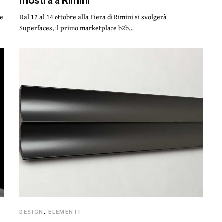
mostra a Rimini
re
Dal 12 al 14 ottobre alla Fiera di Rimini si svolgerà
Superfaces, il primo marketplace b2b…
DESIGN
,
ELEMENTI