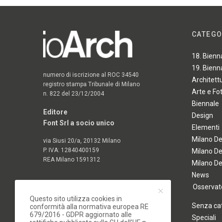
CATEGO
18. Bienn
19. Bienn
numero di iscrizione al ROC 34540
Architett
registro stampa Tribunale di Milano
Arte e Fo
n. 822 del 23/12/2004
Biennale
Editore
Design
Font Srl a socio unico
Elementi
Milano D
via Siusi 20/a, 20132 Milano
P. IVA: 12840400159
Milano D
REA Milano 1591312
Milano D
News
Osservato
Questo sito utilizza cookies in
Senza ca
conformità alla normativa europea RE
679/2016 - GDPR aggiornato alle
Speciali