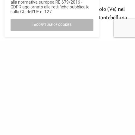
polifunzionale a Correzzola (Pd) nel 2005,
alla normativa europea RE 679/2016 -
GDPR aggiornato alle rettifiche pubblicate
la riqualificazione del centro storico di Jesolo (Ve) nel
sulla GU dell’UE n. 127.
2010 e la nuova Cittadella della Salute a Montebelluna
(Tv) nel 2011.
I ACCEPT USE OF COOKIES
ISCRIVITI ALLA NEWSLETTER
Rimani aggiornato con le ultime novità di Ioarch