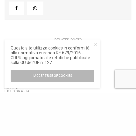
RELATED POSTS
Questo sito utilizza cookies in conformità
alla normativa europea RE 679/2016 -
16
GDPR aggiornato alle rettifiche pubblicate
sulla GU dell’UE n. 127.
I ACCEPT USE OF COOKIES
ARTE E
FOTOGRAFIA
Viaggio in
Sardegna,
settant’anni fa